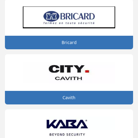
Bricard
Cavith