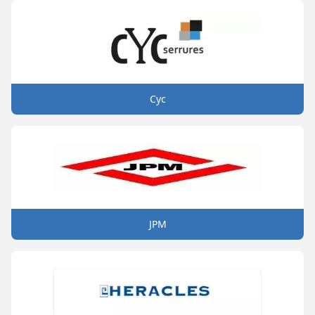
Cyc
JPM