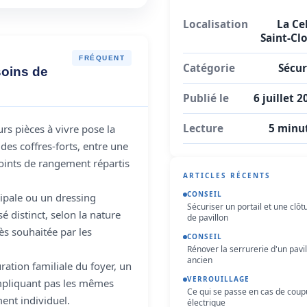
Localisation
La Cel
Saint-Cl
FRÉQUENT
Catégorie
Sécur
soins de
Publié le
6 juillet 2
Lecture
5 minu
rs pièces à vivre pose la
es coffres-forts, entre une
points de rangement répartis
ARTICLES RÉCENTS
CONSEIL
ipale ou un dressing
Sécuriser un portail et une clôt
é distinct, selon la nature
de pavillon
ès souhaitée par les
CONSEIL
Rénover la serrurerie d'un pavi
ancien
ration familiale du foyer, un
VERROUILLAGE
impliquant pas les mêmes
Ce qui se passe en cas de coup
ent individuel.
électrique