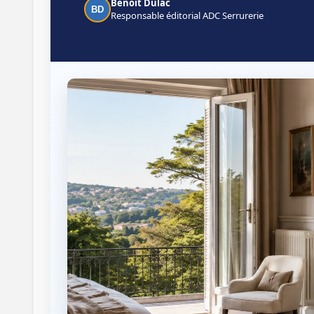
Benoît Dulac
BD
Responsable éditorial ADC Serrurerie