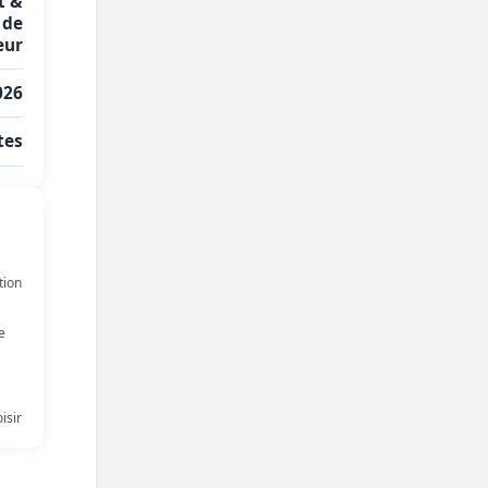
t &
 de
eur
026
tes
tion
e
isir