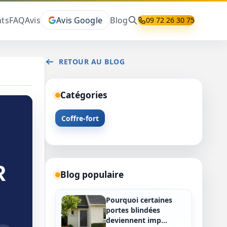
ts
FAQ
Avis
Avis Google
Blog
09 72 26 30 75
RETOUR AU BLOG
Catégories
Coffre-fort
R
Blog populaire
Pourquoi certaines
portes blindées
deviennent imp…