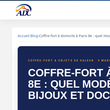
Accueil
›
Blog
›
Coffre-fort à domicile à Paris 8e : quel m
Coffre-fort à domicile à Paris 8e : quel modèle p
COFFRE-FORT & OBJETS DE VALEUR · 9 MAR
COFFRE-FORT À
8E : QUEL MO
BIJOUX ET DO