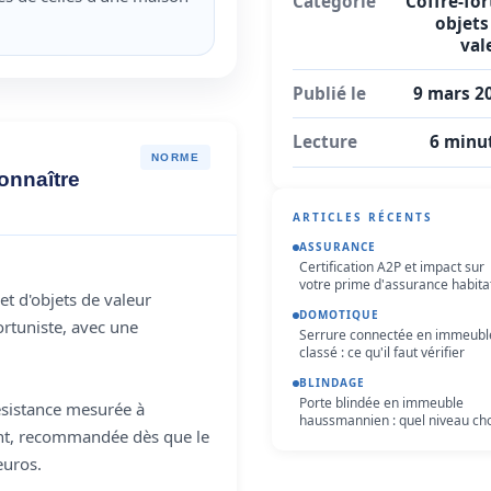
Catégorie
Coffre-for
objets
val
Publié le
9 mars 2
Lecture
6 minu
NORME
onnaître
ARTICLES RÉCENTS
ASSURANCE
Certification A2P et impact sur
votre prime d'assurance habita
t d'objets de valeur
DOMOTIQUE
rtuniste, avec une
Serrure connectée en immeubl
classé : ce qu'il faut vérifier
BLINDAGE
Porte blindée en immeuble
sistance mesurée à
haussmannien : quel niveau cho
ent, recommandée dès que le
euros.