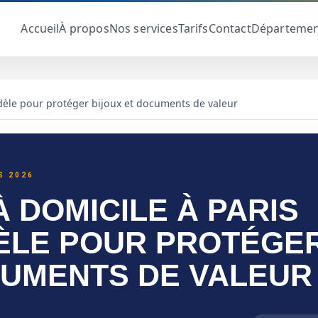
Accueil
À propos
Nos services
Tarifs
Contact
Départemen
odèle pour protéger bijoux et documents de valeur
our protéger bijoux et documents de valeur
S 2026
 DOMICILE À PARIS
DÈLE POUR PROTÉGE
CUMENTS DE VALEUR