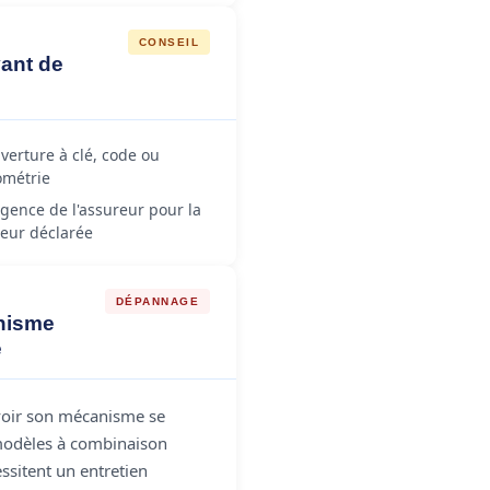
CONSEIL
vant de
verture à clé, code ou
ométrie
igence de l'assureur pour la
leur déclarée
DÉPANNAGE
nisme
e
 voir son mécanisme se
 modèles à combinaison
ssitent un entretien