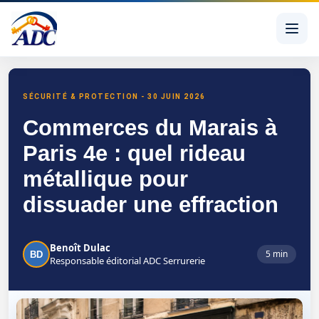
Commerces du Marais à Paris 4e : quel niveau de rideau m
SÉCURITÉ & PROTECTION - 30 JUIN 2026
Commerces du Marais à
Paris 4e : quel rideau
métallique pour
dissuader une effraction
Benoît Dulac
5 min
BD
Responsable éditorial ADC Serrurerie