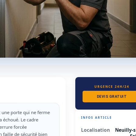
URGENCE 24H/24
DEVIS GRATUIT
nt une porte qui ne ferme
INFOS ARTICLE
a échoué. Le cadre
errure forcée
Localisation
Neuilly-s
faille de sécurité bien