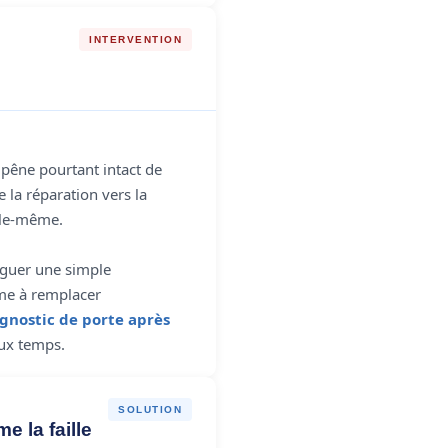
INTERVENTION
êne pourtant intact de
 la réparation vers la
elle-même.
nguer une simple
me à remplacer
agnostic de porte après
eux temps.
SOLUTION
e la faille