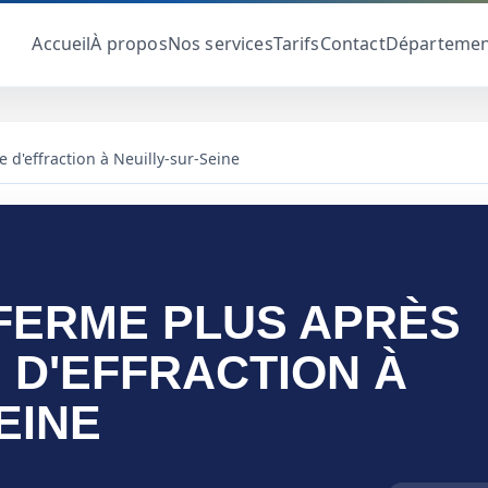
Accueil
À propos
Nos services
Tarifs
Contact
Départemen
 d'effraction à Neuilly-sur-Seine
action à Neuilly-sur-Seine
 FERME PLUS APRÈS
 D'EFFRACTION À
EINE