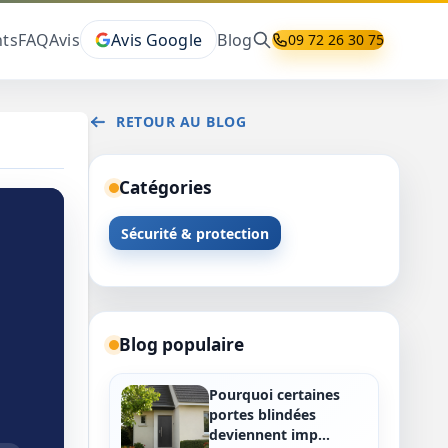
ts
FAQ
Avis
Avis Google
Blog
09 72 26 30 75
RETOUR AU BLOG
Catégories
Sécurité & protection
Blog populaire
Pourquoi certaines
portes blindées
deviennent imp…