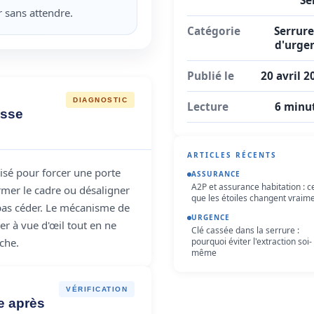
Se
r sans attendre.
Catégorie
Serrure
d'urge
Publié le
20 avril 2
DIAGNOSTIC
Lecture
6 minu
isse
ARTICLES RÉCENTS
lisé pour forcer une porte
ASSURANCE
A2P et assurance habitation : c
rmer le cadre ou désaligner
que les étoiles changent vraim
 pas céder. Le mécanisme de
URGENCE
er à vue d'œil tout en ne
Clé cassée dans la serrure :
pourquoi éviter l'extraction soi-
che.
même
VÉRIFICATION
ie après