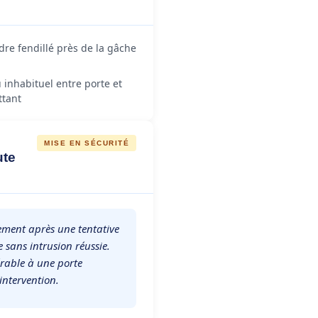
dre fendillé près de la gâche
u inhabituel entre porte et
ttant
MISE EN SÉCURITÉ
ute
tement après une tentative
e sans intrusion réussie.
érable à une porte
ntervention.