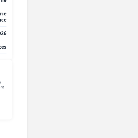
ine
rie
nce
026
tes
e
ent