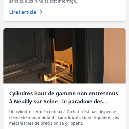
sans qu'aucun ne se soit interrogé.
Lire l'article
Cylindres haut de gamme non entretenus
à Neuilly-sur-Seine : le paradoxe des
serrures chères qu'on oublie de vérifier
Un cylindre certifié coûteux à l'achat n'est pas dispensé
d'entretien pour autant : sans lubrification régulière, ses
mécanismes de précision se grippent.