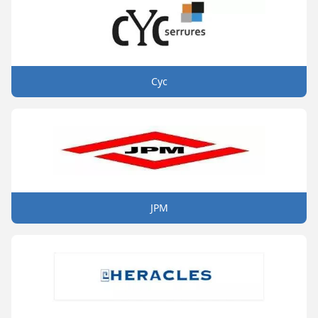
Cyc
JPM