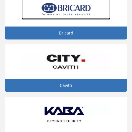
Bricard
Cavith