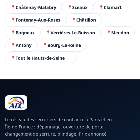
Châtenay-Malabry
Sceaux
Clamart
Fontenay-Aux-Roses
Châtillon
Bagneux
Verrières-Le-Buisson
Meudon
Antony
Bourg-La-Reine
Tout le Hauts-de-Seine →
Le réseau des serruriers de confiance à Paris et en
Île-de-France : dépannage, ouverture de porte,
changement de serrure, blindage. Prix annoncé