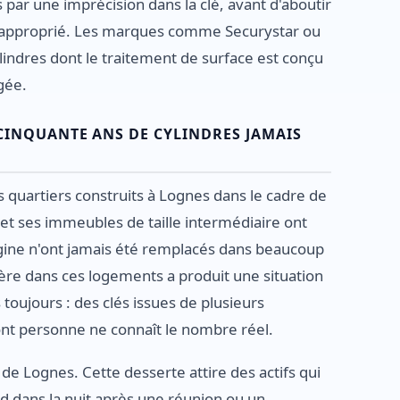
s par une imprécision dans la clé, avant d'aboutir
 approprié. Les marques comme Securystar ou
lindres dont le traitement de surface est conçu
gée.
 CINQUANTE ANS DE CYLINDRES JAMAIS
s quartiers construits à Lognes dans le cadre de
s et ses immeubles de taille intermédiaire ont
rigine n'ont jamais été remplacés dans beaucoup
ière dans ces logements a produit une situation
toujours : des clés issues de plusieurs
dont personne ne connaît le nombre réel.
 de Lognes. Cette desserte attire des actifs qui
rd dans la nuit après une réunion ou un