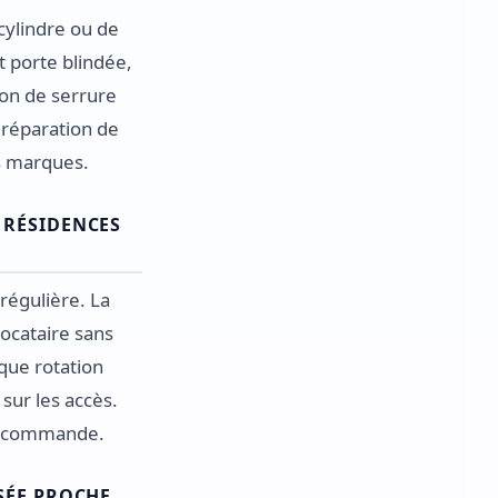
cylindre ou de
t porte blindée,
ion de serrure
 réparation de
s marques.
 RÉSIDENCES
régulière. La
locataire sans
que rotation
 sur les accès.
la commande.
SÉE PROCHE