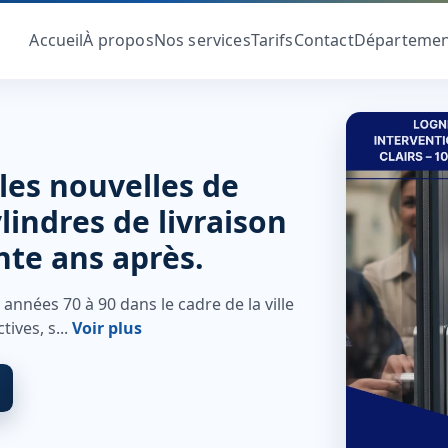
Accueil
À propos
Nos services
Tarifs
Contact
Départemen
lles nouvelles de
lindres de livraison
nte ans après.
 années 70 à 90 dans le cadre de la ville
ives, s...
Voir plus