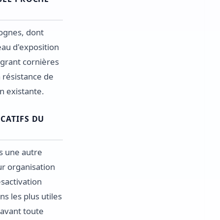
ognes, dont
eau d'exposition
égrant cornières
a résistance de
on existante.
CATIFS DU
is une autre
ur organisation
sactivation
s les plus utiles
e avant toute