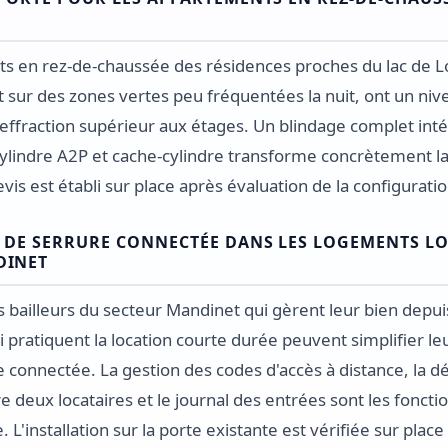
s en rez-de-chaussée des résidences proches du lac de L
 sur des zones vertes peu fréquentées la nuit, ont un niv
'effraction supérieur aux étages. Un blindage complet int
 cylindre A2P et cache-cylindre transforme concrètement l
vis est établi sur place après évaluation de la configurati
 DE SERRURE CONNECTÉE DANS LES LOGEMENTS LO
DINET
s bailleurs du secteur Mandinet qui gèrent leur bien depu
ratiquent la location courte durée peuvent simplifier le
 connectée. La gestion des codes d'accès à distance, la dé
 deux locataires et le journal des entrées sont les fonction
 L'installation sur la porte existante est vérifiée sur plac