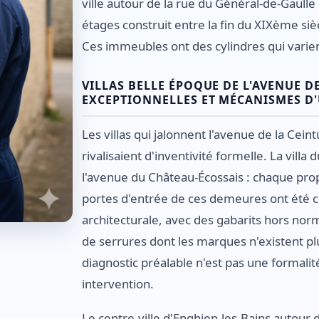
ville autour de la rue du Général-de-Gaulle 
étages construit entre la fin du XIXème s
Ces immeubles ont des cylindres qui varie
VILLAS BELLE ÉPOQUE DE L'AVENUE DE
EXCEPTIONNELLES ET MÉCANISMES D
Les villas qui jalonnent l'avenue de la Cein
rivalisaient d'inventivité formelle. La villa
l'avenue du Château-Écossais : chaque prop
portes d'entrée de ces demeures ont été
architecturale, avec des gabarits hors no
de serrures dont les marques n'existent pl
diagnostic préalable n'est pas une formalit
intervention.
Le centre-ville d'Enghien-les-Bains autour 