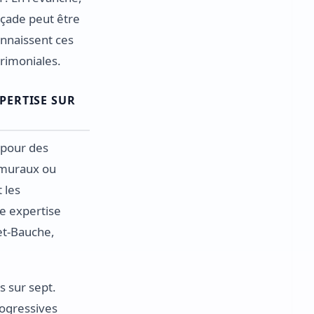
façade peut être
onnaissent ces
trimoniales.
PERTISE SUR
 pour des
 muraux ou
 les
e expertise
het-Bauche,
s sur sept.
rogressives