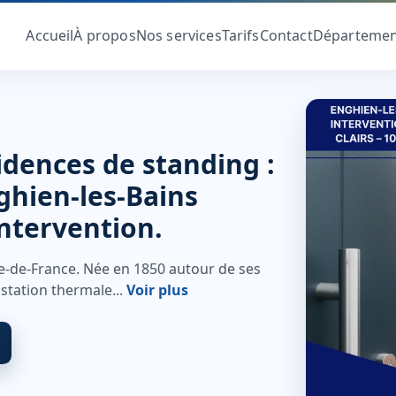
Accueil
À propos
Nos services
Tarifs
Contact
Départemen
sidences de standing :
nghien-les-Bains
intervention.
e-de-France. Née en 1850 autour de ses
station thermale...
Voir plus