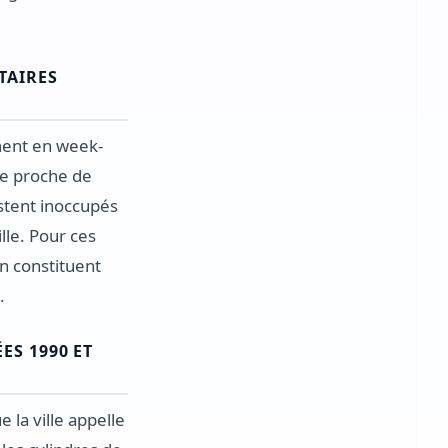
TAIRES
nnent en week-
re proche de
estent inoccupés
lle. Pour ces
on constituent
.
ES 1990 ET
la ville appelle