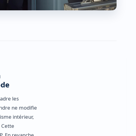
a
ode
adre les
indre ne modifie
nisme intérieur,
. Cette
P. En revanche,