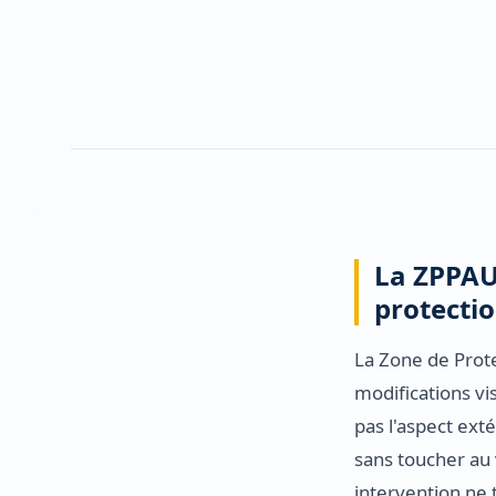
La ZPPAUP
protecti
La Zone de Prote
modifications v
pas l'aspect exté
sans toucher au v
intervention ne 