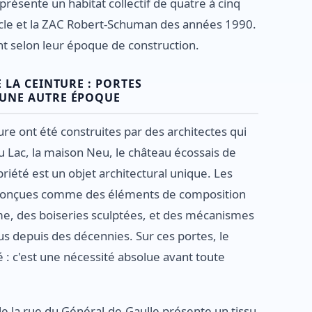
présente un habitat collectif de quatre à cinq
iècle et la ZAC Robert-Schuman des années 1990.
nt selon leur époque de construction.
 LA CEINTURE : PORTES
'UNE AUTRE ÉPOQUE
ture ont été construites par des architectes qui
 du Lac, la maison Neu, le château écossais de
riété est un objet architectural unique. Les
 conçues comme des éléments de composition
rme, des boiseries sculptées, et des mécanismes
us depuis des décennies. Sur ces portes, le
é : c'est une nécessité absolue avant toute
de la rue du Général-de-Gaulle présente un tissu