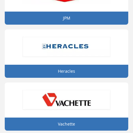
JPM
Heracles
Vachette