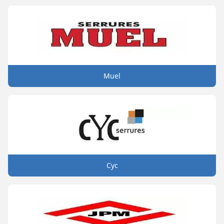
Muel
Cyc