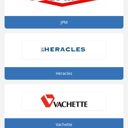
JPM
Heracles
Vachette