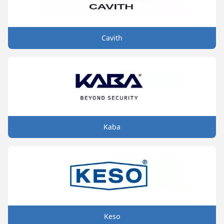
Cavith
Kaba
Keso