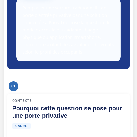
Remplacer une serrure traditionnelle de
porte d'entrée privative par une solution
connectée à Paris 16e pose la question du
mode d'accès le plus adapté : badge
physique ou application smartphone,
chacun présentant des avantages différents
selon le profil des occupants.
01
CONTEXTE
Pourquoi cette question se pose pour
une porte privative
CADRE