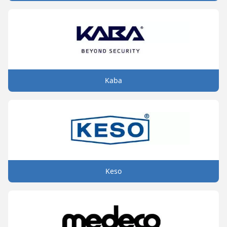
Kaba
Keso