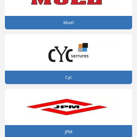
Muel
Cyc
JPM