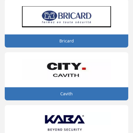
Bricard
Cavith