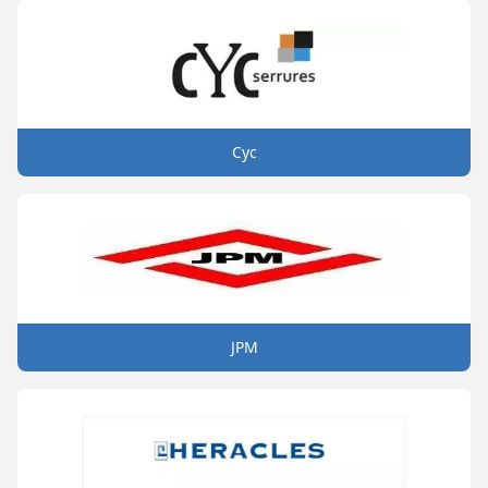
Cyc
JPM